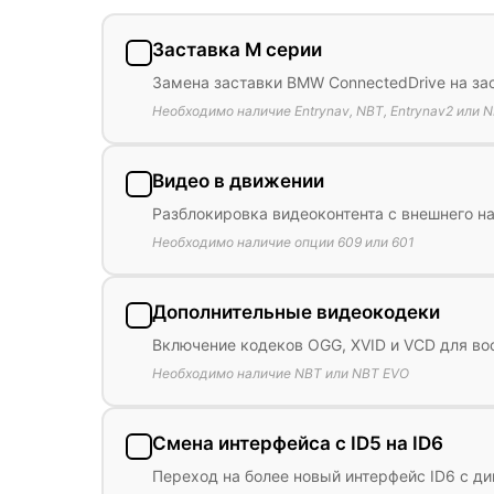
Заставка M серии
Замена заставки BMW ConnectedDrive на за
Необходимо наличие Entrynav, NBT, Entrynav2 или 
Видео в движении
Разблокировка видеоконтента с внешнего нак
Необходимо наличие опции 609 или 601
Дополнительные видеокодеки
Включение кодеков OGG, XVID и VCD для во
Необходимо наличие NBT или NBT EVO
Смена интерфейса с ID5 на ID6
Переход на более новый интерфейс ID6 с 