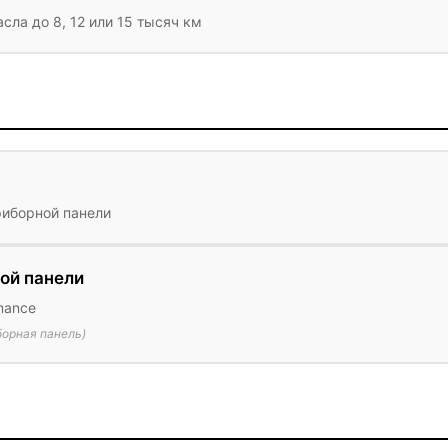
ла до 8, 12 или 15 тысяч км
риборной панели
ой панели
mance
орная панель)