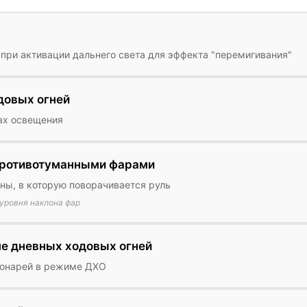
ри активации дальнего света для эффекта "перемигивания"
довых огней
ах освещения
противотуманными фарами
ны, в которую поворачивается руль
уровня наклона фар
е дневных ходовых огней
фонарей в режиме ДХО