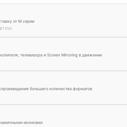
ставку от М серии
NBT EVO
опителя, телевизора и Screen Mirroring в движении
спроизведения большего количества форматов
динамичными иконками