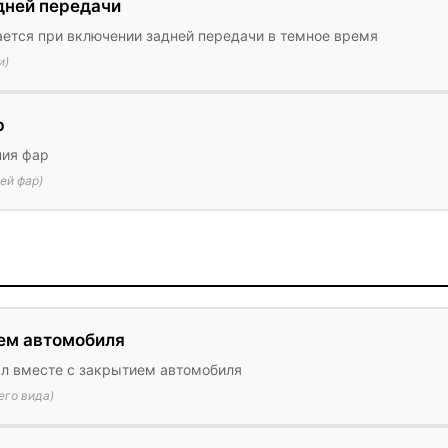
дней передачи
ается при включении задней передачи в темное время
и)
р
ния фар
ей фар)
ем автомобиля
л вместе с закрытием автомобиля
его вида)