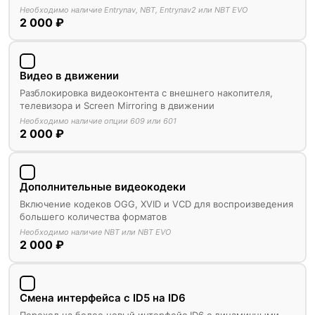
Необходимо наличие Entrynav, NBT, Entrynav2 или NBT EVO
2 000 ₽
Видео в движении
Разблокировка видеоконтента с внешнего накопителя,
телевизора и Screen Mirroring в движении
Необходимо наличие опции 609 или 601
2 000 ₽
Дополнительные видеокодеки
Включение кодеков OGG, XVID и VCD для воспроизведения
большего количества форматов
Необходимо наличие NBT или NBT EVO
2 000 ₽
Смена интерфейса с ID5 на ID6