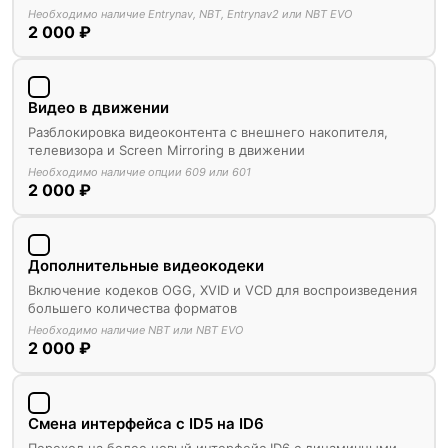
Необходимо наличие Entrynav, NBT, Entrynav2 или NBT EVO
2 000 ₽
Видео в движении
Разблокировка видеоконтента с внешнего накопителя,
телевизора и Screen Mirroring в движении
Необходимо наличие опции 609 или 601
2 000 ₽
Дополнительные видеокодеки
Включение кодеков OGG, XVID и VCD для воспроизведения
большего количества форматов
Необходимо наличие NBT или NBT EVO
2 000 ₽
Смена интерфейса с ID5 на ID6